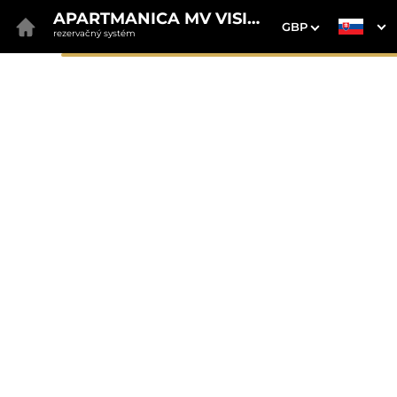
APARTMANICA MV VISION
GBP
rezervačný systém
1. Výber pobytu
2. Doplnkové služby
3. Vaše údaje
38 Apartmanica Galileo
Donovaly
Dátum príchodu
Dátum odchodu
Prosím vyberte
Prosím vyberte
Inšpirujte sa akciovými pobytmi