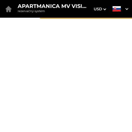
APARTMANICA MV VISION
USD
rezervačný systém
1. Výber pobytu
2. Doplnkové služby
3. Vaše údaje
38 Apartmanica Galileo
Donovaly
Dátum príchodu
Dátum odchodu
Prosím vyberte
Prosím vyberte
Inšpirujte sa akciovými pobytmi